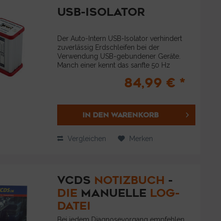
USB-ISOLATOR
Der Auto-Intern USB-Isolator verhindert
zuverlässig Erdschleifen bei der
Verwendung USB-gebundener Geräte.
Manch einer kennt das sanfte 50 Hz
Brummen, welches aus der ein oder
84,99 € *
anderen Stereobox wummert. Solche
Störsignale werden in der...
IN DEN
WARENKORB
Vergleichen
Merken
VCDS
NOTIZBUCH
-
DIE
MANUELLE
LOG-
DATEI
Bei jedem Diagnosevorgang empfehlen