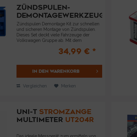
ZÜNDSPULEN-
DEMONTAGEWERKZEUG
Zündspulen Demontage Kit zur schnellen
und sicheren Montage von Zündspulen.
Dieses Set deckt viele Fahrzeuge der
Volkswagen Gruppe ab. Mit dem
Zündspulen Demontage Werkzeug wir
34,99 € *
eine Beschädigung an der Spule deutlich
reduziert. Die...
IN DEN
WARENKORB
Vergleichen
Merken
UNI-T
STROMZANGE
MULTIMETER
UT204R
Das ideale Messgerät zum ermitteln von