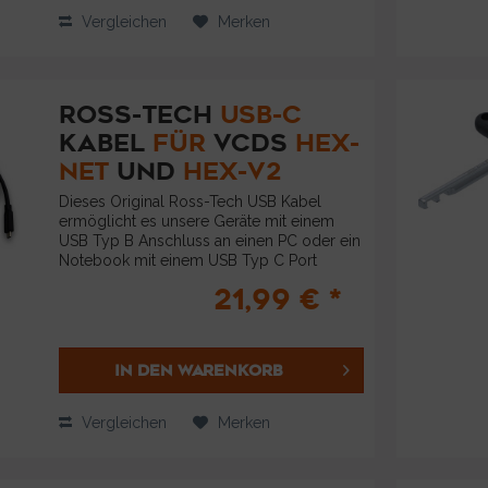
Vergleichen
Merken
ROSS-TECH
USB-C
KABEL
FÜR
VCDS
HEX-
NET
UND
HEX-V2
Dieses Original Ross-Tech USB Kabel
ermöglicht es unsere Geräte mit einem
USB Typ B Anschluss an einen PC oder ein
Notebook mit einem USB Typ C Port
anzuschließen. Geeignet ist das Kabel für
21,99 € *
unsere Diagnosesysteme: VCDS HEX-V2
und...
IN DEN
WARENKORB
Vergleichen
Merken