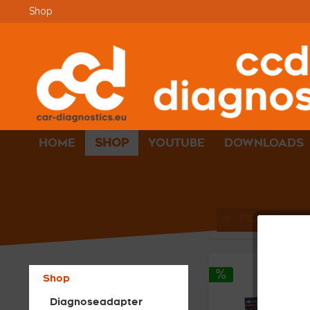
Shop
HOME
SHOP
YOUTUBE
DOWNLOADS
FILTERN
Shop
Diagnoseadapter