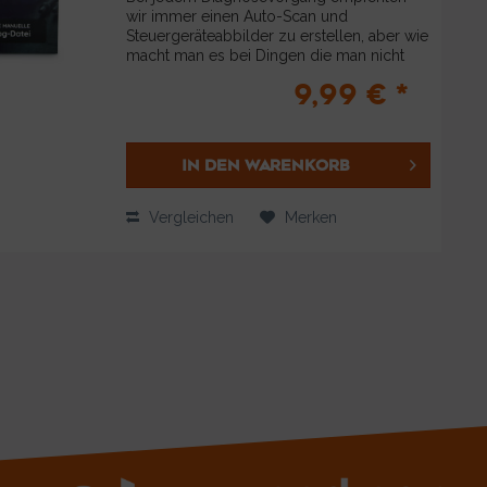
wir immer einen Auto-Scan und
Steuergeräteabbilder zu erstellen, aber wie
macht man es bei Dingen die man nicht
digital erledigt? Dafür gibt es jetzt die
9,99 € *
manuelle Log-Datei! Wir haben ein
Notizbuch im...
IN DEN
WARENKORB
Vergleichen
Merken