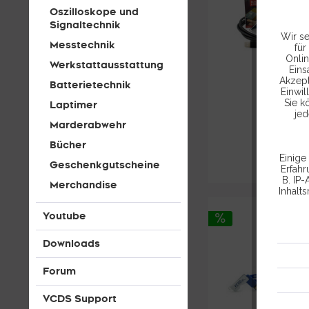
Oszilloskope und
Signaltechnik
Wir se
Messtechnik
für
Onlin
Werkstattausstattung
Eins
Akzept
Batterietechnik
Einwil
Sie k
Laptimer
jed
Marderabwehr
Bücher
Einige
Geschenkgutscheine
Erfah
B. IP-
Merchandise
Inhalt
Youtube
Downloads
Forum
VCDS Support