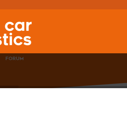
FORUM
VCDS
MIT
HEX-V2
IM
SET