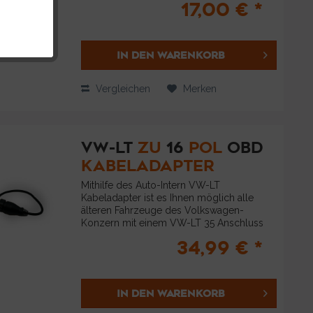
17,00 € *
Durch die extra Reichweite erlangen Sie
Flexibilität...
IN DEN
WARENKORB
Vergleichen
Merken
VW-LT
ZU
16
POL
OBD
KABELADAPTER
Mithilfe des Auto-Intern VW-LT
Kabeladapter ist es Ihnen möglich alle
älteren Fahrzeuge des Volkswagen-
Konzern mit einem VW-LT 35 Anschluss
auch über die neuen OBD2 basierten
34,99 € *
Adapter zu bearbeiten. Die einfache
Installation ermöglicht...
IN DEN
WARENKORB