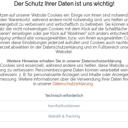
Der Schutz Ihrer Daten ist uns wichtig!
Ross-Tech® VCDS® Set, kabelgebunden
mit dem HEX-V2® Diagnoseadapter
tzen auf unserer Website Cookies ein. Einige von ihnen sind notwendi
VCDS® ist eine w indows basierte
 den Warenkorb), während andere nicht notwendig sind, uns helfen u
Diagnosesoftware . Zusammen mit dem
eangebot zu verbessern und wirtschaftlich zu betreiben. Sie können 
atz der nicht notwendigen Cookies mit dem Klick auf die Schaltfläche 
Ross-Tech® HEX-V2® , einem
ab 284,00 € *
ieren" einwilligen oder per Klick auf "Ablehnen" sich anders entscheid
kabelgebundenen Diagnoseadapter (USB)
299,00 € *
ligung umfasst alle vorausgewählten, bzw. von Ihnen ausgewählten C
der neuesten Generation, können...
önnen diese Einstellungen jederzeit aufrufen und Cookies auch nachtr
erzeit abwählen (in der Datenschutzerklärung und im Fußbereich uns
Website).
DETAILS
Weitere Hinweise erhalten Sie in unserer Datenschutzerklärung
 Cookies sind essenziell, während andere uns helfen, diese Website u
Vergleichen
Merken
rung zu verbessern. Personenbezogene Daten können verarbeitet werd
Adressen), z. B. für personalisierte Anzeigen und Inhalte oder Anzeig
smessung. Weitere Informationen über die Verwendung Ihrer Daten fin
in unserer
Datenschutzerklärung
.
VCDS
MIT
HEX-NET
IM
Technisch erforderlich
SET
Komfortfunktionen
Ross-Tech® VCDS® Set, kabellos mit
HEX-NET® Diagnoseadapter VCDS® ist
Statistik & Tracking
eine w indows-basierte Diagnosesoftware .
Zusammen mit dem Ross-Tech® HEX-
NET® wird der Weg in die Werkstatt 4.0