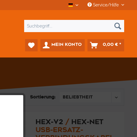
Service/Hilfe
CCD Car-Diagnostics
MEIN KONTO
0,00 € *
Sortierung:
HEX-V2
/
HEX-NET
USB-ERSATZ-