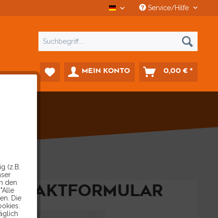
Service/Hilfe
CCD Car-Diagnostics
MEIN KONTO
0,00 € *
g (z.B.
nser
in den
KONTAKTFORMULAR
"Alle
en. Die
ookies.
äglich