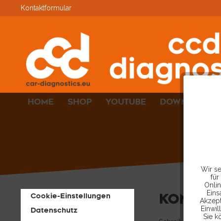
Kontaktformular
HOME
SHOP
YOUTUBE
DOWNLOADS
Wir se
für
Onlin
Eins
KONTAK
Cookie-Einstellungen
Akzept
Einwil
Datenschutz
Sie k