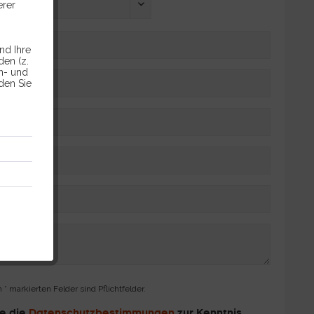
erer
nd Ihre
en (z.
en- und
den Sie
 * markierten Felder sind Pflichtfelder.
be die
Datenschutzbestimmungen
zur Kenntnis