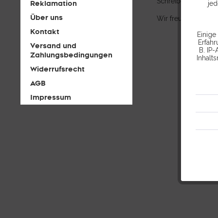
Schreiben Sie uns e
Reklamation
jed
Über uns
Wir freuen uns auf 
Kontakt
Einige
Erfah
Versand und
B. IP-
Zahlungsbedingungen
Inhalt
Widerrufsrecht
AGB
Impressum