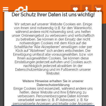
Der Schutz Ihrer Daten ist uns wichtig!
Wir setzen auf unserer Website Cookies ein. Einige
von ihnen sind notwendig (z.B. für den Warenkorb),
während andere nicht notwendig sind, uns helfen
unser Onlineangebot zu verbessern und wirtschaftlich
zu betreiben. Sie können in den Einsatz der nicht
notwendigen Cookies mit dem Klick auf die
Schaltfläche "Alle Akzeptieren" einwilligen oder per
Klick auf "Ablehnen" sich anders entscheiden. Die
RÜCKGABE
Einwilligung umfasst alle vorausgewählten, bzw. von
Ihnen ausgewählten Cookies. Sie können diese
Einstellungen jederzeit aufrufen und Cookies auch
SIE MÖCHTEN IHRE BESTELLUNG
nachträglich jederzeit abwählen (in der
Datenschutzerklärung und im Fußbereich unserer
ZURÜCKSENDEN? FÜLLEN SIE
Website).
BITTE DAS FOLGENDE FORMULAR
Weitere Hinweise erhalten Sie in unserer
VOLLSTÄNDIG AUS. BITTE
Datenschutzerklärung
Einige Cookies sind essenziell, während andere uns
BEACHTEN SIE, DASS DIE
helfen, diese Website und Ihre Erfahrung zu
VERWENDUNG DES FORMULARS
verbessern. Personenbezogene Daten können
verarbeitet werden (z. B. IP-Adressen), z. B. für
KEINE VORAUSSETZUNG FÜR
personalisierte Anzeigen und Inhalte oder Anzeigen-