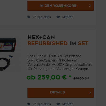
IN DEN
WARENKORB
Vergleichen
Merken
HEX+CAN
REFURBISHED
IM
SET
Ross-Tech® HEX+CAN Refurbished
Diagnose-Adapter mit Koffer und
Vollversion der VCDS® Diagnosesoftware
(für Fahrzeuge der Volkswagen Gruppe
(VW, AUDI, SEAT, SKODA) Nach
ab 259,00 € *
sorgfältiger Prüfung, Austausch von
299,00 € *
defekten Bauteilen, brandneuem...
DETAILS
Vergleichen
Merken