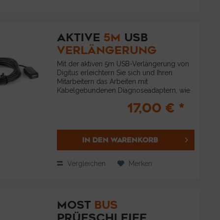
AKTIVE
5M
USB
VERLÄNGERUNG
Mit der aktiven 5m USB-Verlängerung von
Digitus erleichtern Sie sich und Ihren
Mitarbeitern das Arbeiten mit
Kabelgebundenen Diagnoseadaptern, wie
etwa dem HEX-V2 oder dem GS-911 USB .
17,00 € *
Durch die extra Reichweite erlangen Sie
Flexibilität...
IN DEN
WARENKORB
Vergleichen
Merken
MOST
BUS
PRÜFSCHLEIFE