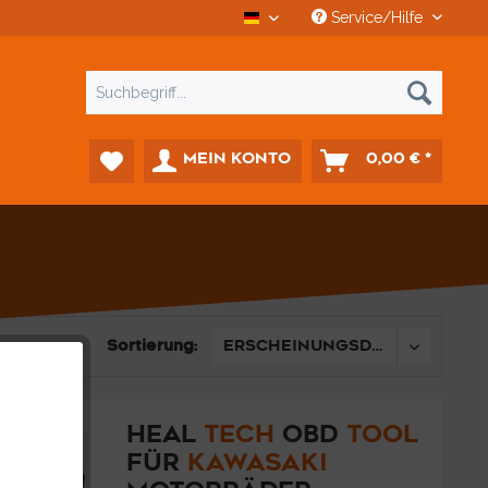
Service/Hilfe
CCD Car-Diagnostics
MEIN KONTO
0,00 € *
Sortierung:
HEAL
TECH
OBD
TOOL
FÜR
KAWASAKI