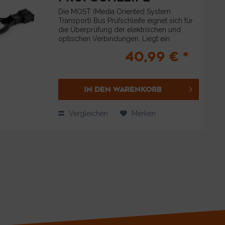
Die MOST (Media Oriented System
Transport) Bus Prüfschleife eignet sich für
die Überprüfung der elektrischen und
optischen Verbindungen. Liegt ein
Problem in einzelnen Steuergeräten vor,
40,99 € *
z.B. ein Problem der
Spannungsversorgung, kann die...
IN DEN
WARENKORB
Vergleichen
Merken