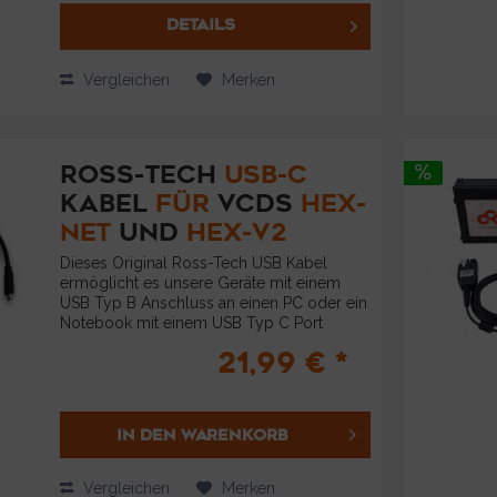
DETAILS
Vergleichen
Merken
ROSS-TECH
USB-C
KABEL
FÜR
VCDS
HEX-
NET
UND
HEX-V2
Dieses Original Ross-Tech USB Kabel
ermöglicht es unsere Geräte mit einem
USB Typ B Anschluss an einen PC oder ein
Notebook mit einem USB Typ C Port
anzuschließen. Geeignet ist das Kabel für
21,99 € *
unsere Diagnosesysteme: VCDS HEX-V2
und...
IN DEN
WARENKORB
Vergleichen
Merken