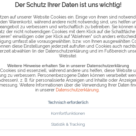
MOTORRÄDER
Der Schutz Ihrer Daten ist uns wichtig!
Das Heal Tech OBD Tool für Honda
Motorräder kann nahezu alles was das
tzen auf unserer Website Cookies ein. Einige von ihnen sind notwendi
OEM Tool auch beherrscht. Der Vorteil ist,
 den Warenkorb), während andere nicht notwendig sind, uns helfen u
dass die Bedienung deutlich einfacher ist.
eangebot zu verbessern und wirtschaftlich zu betreiben. Sie können 
Der große Umfang und das robuste
atz der nicht notwendigen Cookies mit dem Klick auf die Schaltfläche 
159,00 € *
ieren" einwilligen oder per Klick auf "Ablehnen" sich anders entscheid
Design des Produktes erlaubt es sogar
ligung umfasst alle vorausgewählten, bzw. von Ihnen ausgewählten C
dieses...
önnen diese Einstellungen jederzeit aufrufen und Cookies auch nachtr
erzeit abwählen (in der Datenschutzerklärung und im Fußbereich uns
DETAILS
Website).
Weitere Hinweise erhalten Sie in unserer Datenschutzerklärung
 Cookies sind essenziell, während andere uns helfen, diese Website u
Vergleichen
Merken
rung zu verbessern. Personenbezogene Daten können verarbeitet werd
Adressen), z. B. für personalisierte Anzeigen und Inhalte oder Anzeig
smessung. Weitere Informationen über die Verwendung Ihrer Daten fin
in unserer
Datenschutzerklärung
.
HEAL
TECH
OBD
TOOL
Technisch erforderlich
FÜR
SUZUKI
MOTORRÄDER
Komfortfunktionen
Das Heal Tech OBD Tool für Suzuki
Statistik & Tracking
Motorräder kann nahezu alles was das
OEM Tool auch beherrscht. Der Vorteil ist,