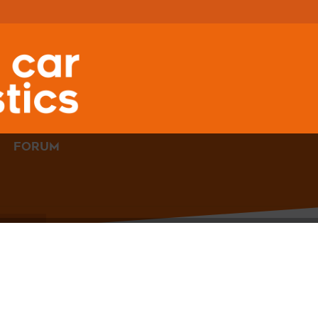
FORUM
HEAL
TECH
OBD
TOOL
NEU
FÜR
HONDA