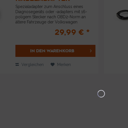
Spezialadapter zum Anschluss eines
Diagnosegeräts oder -adapters mit 16-
poligem Stecker nach OBD2-Norm an
ältere Fahrzeuge der Volkswagen
Gruppe mit 2x2-poliger Anschlussbuchse,
29,99 € *
geeignet für alle unsere Diagnoseadapter
beim Einsatz an...
IN DEN
WARENKORB
Vergleichen
Merken