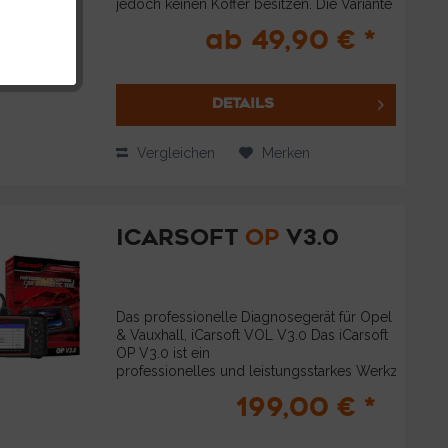
jedoch keinen Koffer besitzen. Die Variante
mit Koffer und Zubehör bietet mit dem
ab 49,90 € *
zusätzliche Lieferumfang eine...
DETAILS
Vergleichen
Merken
ICARSOFT
OP
V3.0
Das professionelle Diagnosegerät für Opel
& Vauxhall, iCarsoft VOL V3.0 Das iCarsoft
OP V3.0 ist ein
professionelles und leistungsstarkes Werkzeug
zur Fahrzeugdiagnose von Opel und
199,00 € *
Vauxhall , das von iCarsoft Technology Inc.
entwickelt...