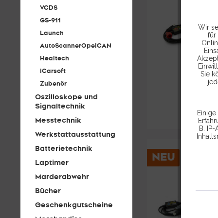
VCDS
GS-911
Wir se
Launch
für
Onlin
AutoScannerOpelCAN
Eins
Akzept
Healtech
Einwil
iCarsoft
Sie k
jed
Zubehör
Oszilloskope und
Signaltechnik
Einige
Messtechnik
Erfah
B. IP-
Werkstattausstattung
Inhalt
Batterietechnik
NEU
Laptimer
Marderabwehr
Bücher
Geschenkgutscheine