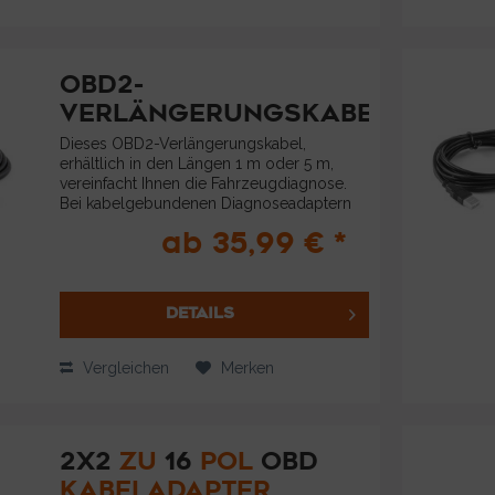
OBD2-
VERLÄNGERUNGSKABEL
Dieses OBD2-Verlängerungskabel,
erhältlich in den Längen 1 m oder 5 m,
vereinfacht Ihnen die Fahrzeugdiagnose.
Bei kabelgebundenen Diagnoseadaptern
haben Sie den Vorteil, nicht mehr mit dem
ab 35,99 € *
Laptop direkt am Fahrzeug arbeiten zu
müssen....
DETAILS
Vergleichen
Merken
2X2
ZU
16
POL
OBD
KABELADAPTER