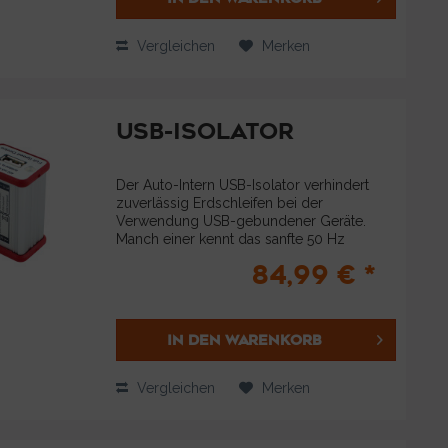
Vergleichen
Merken
USB-ISOLATOR
Der Auto-Intern USB-Isolator verhindert
zuverlässig Erdschleifen bei der
Verwendung USB-gebundener Geräte.
Manch einer kennt das sanfte 50 Hz
Brummen, welches aus der ein oder
84,99 € *
anderen Stereobox wummert. Solche
Störsignale werden in der...
IN DEN
WARENKORB
Vergleichen
Merken