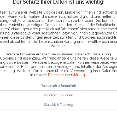
PASSEND
ZU
HEX-V2
Der Schutz Ihrer Daten ist uns wichtig!
DDiese Angebot richtet sich an alle die
tzen auf unserer Website Cookies ein. Einige von ihnen sind notwendi
bereits einen Adapter ohne Zubehör mit
 den Warenkorb), während andere nicht notwendig sind, uns helfen u
Basiskoffer oder Adapter und Zuebhör,
eangebot zu verbessern und wirtschaftlich zu betreiben. Sie können 
jedoch keinen Koffer besitzen. Die Variante
atz der nicht notwendigen Cookies mit dem Klick auf die Schaltfläche 
mit Koffer und Zubehör bietet mit dem
ieren" einwilligen oder per Klick auf "Ablehnen" sich anders entscheid
ab 49,90 € *
zusätzliche Lieferumfang eine...
ligung umfasst alle vorausgewählten, bzw. von Ihnen ausgewählten C
önnen diese Einstellungen jederzeit aufrufen und Cookies auch nachtr
erzeit abwählen (in der Datenschutzerklärung und im Fußbereich uns
Website).
DETAILS
Weitere Hinweise erhalten Sie in unserer Datenschutzerklärung
 Cookies sind essenziell, während andere uns helfen, diese Website u
Vergleichen
Merken
rung zu verbessern. Personenbezogene Daten können verarbeitet werd
Adressen), z. B. für personalisierte Anzeigen und Inhalte oder Anzeig
smessung. Weitere Informationen über die Verwendung Ihrer Daten fin
in unserer
Datenschutzerklärung
.
ROSS-TECH
USB-C
Technisch erforderlich
KABEL
FÜR
VCDS
HEX-
NET
UND
HEX-V2
Komfortfunktionen
Dieses Original Ross-Tech USB Kabel
Statistik & Tracking
ermöglicht es unsere Geräte mit einem
USB Typ B Anschluss an einen PC oder ein