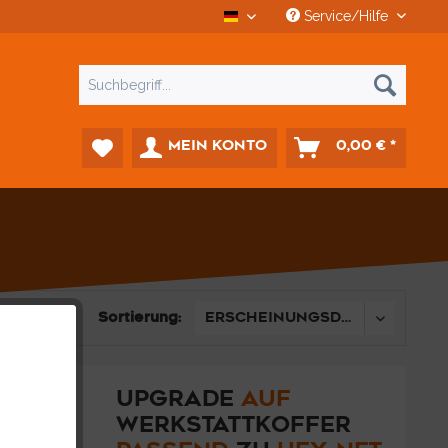
Service/Hilfe
CCD Car-Diagnostics
MEIN KONTO
0,00 € *
Sortierung:
UPGRADE
AUF
WERKSTATTKOFFER