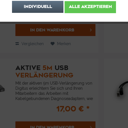
Notebook mit einem USB Typ C Port
anzuschließen. Geeignet ist das Kabel für
INDIVIDUELL
ALLE AKZEPTIEREN
21,99 € *
unsere Diagnosesysteme: VCDS HEX-V2
und...
IN DEN
WARENKORB
Vergleichen
Merken
AKTIVE
5M
USB
VERLÄNGERUNG
Mit der aktiven 5m USB-Verlängerung von
Digitus erleichtern Sie sich und Ihren
Mitarbeitern das Arbeiten mit
Kabelgebundenen Diagnoseadaptern, wie
etwa dem HEX-V2 oder dem GS-911 USB .
17,00 € *
Durch die extra Reichweite erlangen Sie
Flexibilität...
IN DEN
WARENKORB