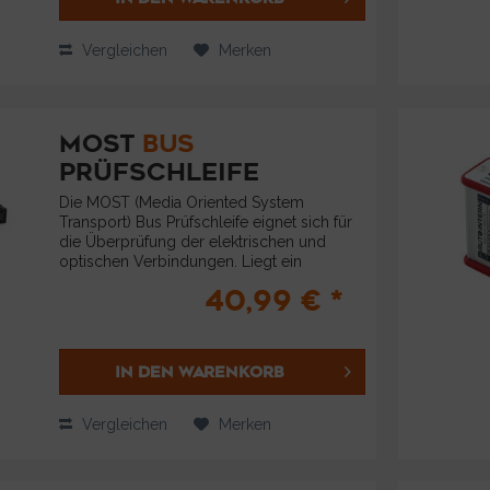
Vergleichen
Merken
MOST
BUS
PRÜFSCHLEIFE
Die MOST (Media Oriented System
Transport) Bus Prüfschleife eignet sich für
die Überprüfung der elektrischen und
optischen Verbindungen. Liegt ein
Problem in einzelnen Steuergeräten vor,
40,99 € *
z.B. ein Problem der
Spannungsversorgung, kann die...
IN DEN
WARENKORB
Vergleichen
Merken