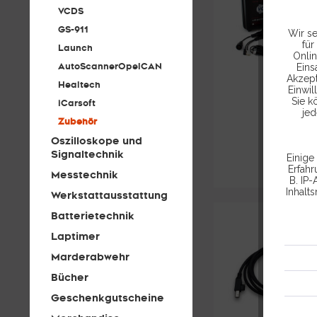
VCDS
GS-911
Wir se
für
Launch
Onlin
AutoScannerOpelCAN
Eins
Akzept
Healtech
Einwil
Sie k
iCarsoft
jed
Zubehör
Oszilloskope und
Signaltechnik
Einige
Erfah
Messtechnik
B. IP-
Inhalt
Werkstattausstattung
Batterietechnik
Laptimer
Marderabwehr
Bücher
Geschenkgutscheine