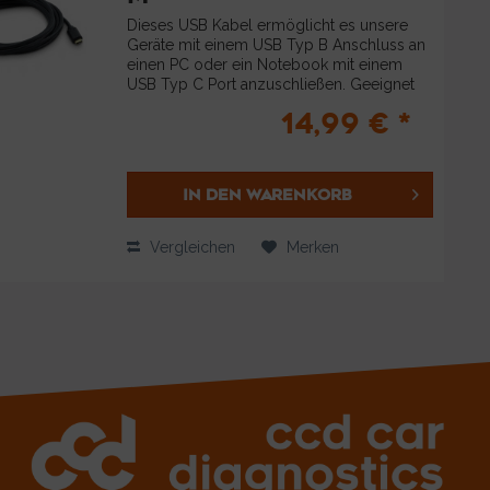
Dieses USB Kabel ermöglicht es unsere
Geräte mit einem USB Typ B Anschluss an
einen PC oder ein Notebook mit einem
USB Typ C Port anzuschließen. Geeignet
ist das Kabel für unsere Diagnosesysteme:
14,99 € *
VCDS HEX-V2 und HEX-NET, GS-911 und...
IN DEN
WARENKORB
Vergleichen
Merken