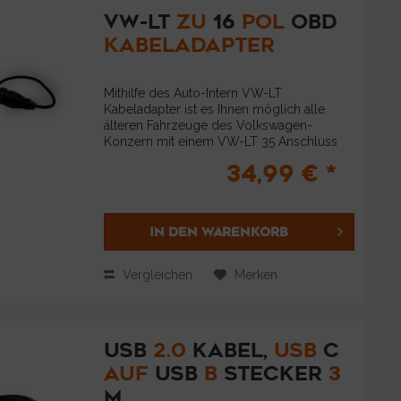
VW-LT
ZU
16
POL
OBD
KABELADAPTER
Mithilfe des Auto-Intern VW-LT
Kabeladapter ist es Ihnen möglich alle
älteren Fahrzeuge des Volkswagen-
Konzern mit einem VW-LT 35 Anschluss
auch über die neuen OBD2 basierten
34,99 € *
Adapter zu bearbeiten. Die einfache
Installation ermöglicht...
IN DEN
WARENKORB
Vergleichen
Merken
USB
2.0
KABEL,
USB
C
AUF
USB
B
STECKER
3
M