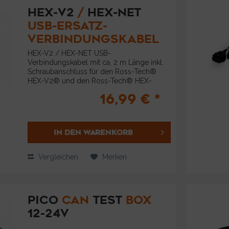
HEX-V2
/
HEX-NET
USB-ERSATZ-
VERBINDUNGSKABEL
HEX-V2 / HEX-NET USB-
Verbindungskabel mit ca. 2 m Länge inkl.
Schraubanschluss für den Ross-Tech®
HEX-V2® und den Ross-Tech® HEX-
NET® . Als Ersatz- oder Austauschkabel ist
16,99 € *
es einfach durch den Kunden
auswechselbar . Produktbeschreibung:...
IN DEN
WARENKORB
Vergleichen
Merken
PICO
CAN
TEST
BOX
12-24V