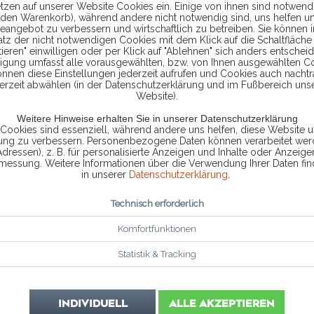
tzen auf unserer Website Cookies ein. Einige von ihnen sind notwendi
9,9
 den Warenkorb), während andere nicht notwendig sind, uns helfen u
eangebot zu verbessern und wirtschaftlich zu betreiben. Sie können 
atz der nicht notwendigen Cookies mit dem Klick auf die Schaltfläche 
ieren" einwilligen oder per Klick auf "Ablehnen" sich anders entscheid
inkl. MwSt.
zzg
ligung umfasst alle vorausgewählten, bzw. von Ihnen ausgewählten C
önnen diese Einstellungen jederzeit aufrufen und Cookies auch nachtr
erzeit abwählen (in der Datenschutzerklärung und im Fußbereich uns
Website).
Weitere Hinweise erhalten Sie in unserer Datenschutzerklärung
Sofort vers
 Cookies sind essenziell, während andere uns helfen, diese Website u
rung zu verbessern. Personenbezogene Daten können verarbeitet werd
Adressen), z. B. für personalisierte Anzeigen und Inhalte oder Anzeig
smessung. Weitere Informationen über die Verwendung Ihrer Daten fin
in unserer
Datenschutzerklärung
.
Vergleic
Technisch erforderlich
Artikel-Nr.:
Komfortfunktionen
Statistik & Tracking
INDIVIDUELL
ALLE AKZEPTIEREN