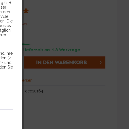
g (z.B.
9 € *
nser
in den
"Alle
en. Die
l. Versandkosten
ookies.
äglich
erer
andfertig, Lieferzeit ca. 1-3 Werktage
nd Ihre
en (z.
IN DEN
WARENKORB
en- und
den Sie
hen
Merken
ccd10164