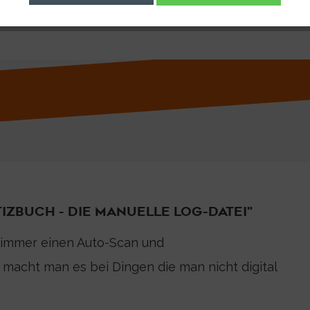
ZBUCH - DIE MANUELLE LOG-DATEI"
 immer einen Auto-Scan und
 macht man es bei Dingen die man nicht digital