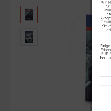
Wir se
für
Onlin
Eins
Akzept
Einwil
Sie k
jed
Einige
Erfah
B. IP-
Inhalt