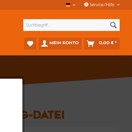
Service/Hilfe
CCD Car-Diagnostics
MEIN KONTO
0,00 € *
E
LOG-DATEI