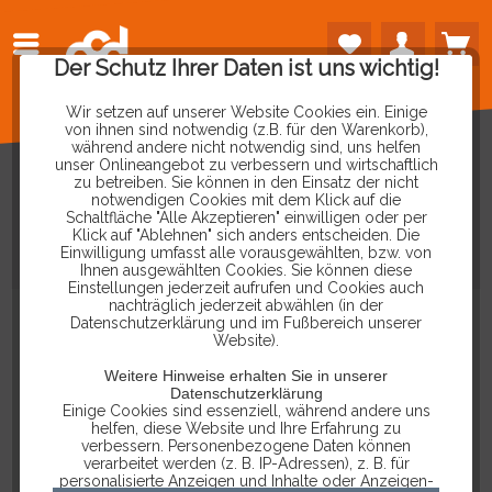
Der Schutz Ihrer Daten ist uns wichtig!
Wir setzen auf unserer Website Cookies ein. Einige
von ihnen sind notwendig (z.B. für den Warenkorb),
während andere nicht notwendig sind, uns helfen
unser Onlineangebot zu verbessern und wirtschaftlich
zu betreiben. Sie können in den Einsatz der nicht
notwendigen Cookies mit dem Klick auf die
Schaltfläche "Alle Akzeptieren" einwilligen oder per
USB
2.0
KABEL,
USB
C
AUF
USB
B
Klick auf "Ablehnen" sich anders entscheiden. Die
Einwilligung umfasst alle vorausgewählten, bzw. von
STECKER
3
M
Ihnen ausgewählten Cookies. Sie können diese
Einstellungen jederzeit aufrufen und Cookies auch
nachträglich jederzeit abwählen (in der
Datenschutzerklärung und im Fußbereich unserer
Website).
Weitere Hinweise erhalten Sie in unserer
Datenschutzerklärung
Einige Cookies sind essenziell, während andere uns
helfen, diese Website und Ihre Erfahrung zu
verbessern. Personenbezogene Daten können
verarbeitet werden (z. B. IP-Adressen), z. B. für
personalisierte Anzeigen und Inhalte oder Anzeigen-