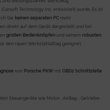
s und leistungsstarkes Werkzeug
n iCarsoft Technology Inc. entwickelt wurde. Es ist
rch Sie
keinen separaten PC
mehr
n direkt auf dem Gerät dargestellt und bei
nen
großen Bedienknöpfen
und seinem
robusten
für den rauen Werkstattalltag geeignet.
agnose
von
Porsche PKW
mit
OBD2 Schnittstelle
.
uten Steuergeräte wie Motor-, AirBag-, Getriebe-