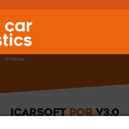
FORUM
ICARSOFT
POR
V3.0