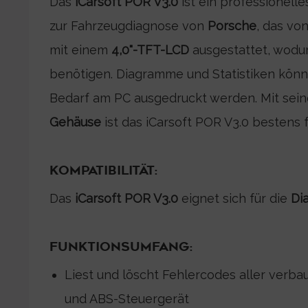
Das
iCarsoft POR V3.0
ist ein
professionelle
zur Fahrzeugdiagnose von
Porsche
, das vo
mit einem
4,0"-TFT-LCD
ausgestattet, wodu
benötigen. Diagramme und Statistiken könne
Bedarf am PC ausgedruckt werden. Mit sei
Gehäuse
ist das iCarsoft POR V3.0 bestens 
KOMPATIBILITÄT:
Das
iCarsoft POR V3.0
eignet sich für die
Di
FUNKTIONSUMFANG:
Liest und löscht Fehlercodes aller verba
und ABS-Steuergerät