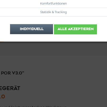
Komfortfunktionen
Statistik & Tracking
INDIVIDUELL
ALLE AKZEPTIEREN
POR V3.0"
EGERÄT
.0