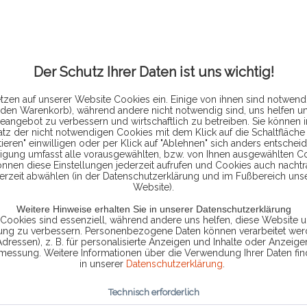
199
inkl. MwSt.
zzg
Der Schutz Ihrer Daten ist uns wichtig!
tzen auf unserer Website Cookies ein. Einige von ihnen sind notwendi
 den Warenkorb), während andere nicht notwendig sind, uns helfen u
Lieferzeit 
eangebot zu verbessern und wirtschaftlich zu betreiben. Sie können 
atz der nicht notwendigen Cookies mit dem Klick auf die Schaltfläche 
ieren" einwilligen oder per Klick auf "Ablehnen" sich anders entscheid
ligung umfasst alle vorausgewählten, bzw. von Ihnen ausgewählten C
önnen diese Einstellungen jederzeit aufrufen und Cookies auch nachtr
erzeit abwählen (in der Datenschutzerklärung und im Fußbereich uns
Website).
Vergleic
Weitere Hinweise erhalten Sie in unserer Datenschutzerklärung
Artikel-Nr.:
 Cookies sind essenziell, während andere uns helfen, diese Website u
rung zu verbessern. Personenbezogene Daten können verarbeitet werd
Adressen), z. B. für personalisierte Anzeigen und Inhalte oder Anzeig
smessung. Weitere Informationen über die Verwendung Ihrer Daten fin
in unserer
Datenschutzerklärung
.
Technisch erforderlich