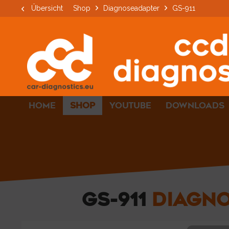
Übersicht
Shop
Diagnoseadapter
GS-911
HOME
SHOP
YOUTUBE
DOWNLOADS
GS-911
DIAGN