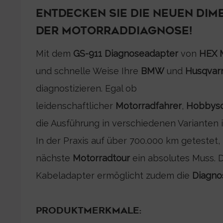
ENTDECKEN SIE DIE NEUEN DIM
DER MOTORRADDIAGNOSE!
Mit dem
GS-911 Diagnoseadapter
von
HEX 
und schnelle Weise Ihre
BMW
und
Husqvar
diagnostizieren. Egal ob
leidenschaftlicher
Motorradfahrer
,
Hobbysc
die Ausführung in verschiedenen Varianten 
In der Praxis auf über 700.000 km getestet, 
nächste
Motorradtour
ein absolutes Muss. D
Kabeladapter ermöglicht zudem die
Diagno
PRODUKTMERKMALE: