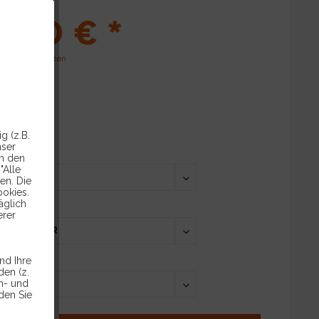
,00 € *
l. Versandkosten
ca. 5 Tage
g (z.B.
nser
ENZUNG:
in den
"Alle
en. Die
ookies.
äglich
FANG:
erer
S:
nd Ihre
en (z.
en- und
den Sie