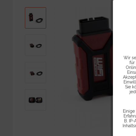
Wir se
für
Onlin
Eins
Akzept
Einwil
Sie k
jed
Einige
Erfah
B. IP-
Inhalt