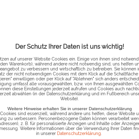
439
inkl. MwSt.
zzg
Der Schutz Ihrer Daten ist uns wichtig!
Lieferzeit 
tzen auf unserer Website Cookies ein. Einige von ihnen sind notwendi
 den Warenkorb), während andere nicht notwendig sind, uns helfen u
FIN BEGR
eangebot zu verbessern und wirtschaftlich zu betreiben. Sie können 
atz der nicht notwendigen Cookies mit dem Klick auf die Schaltfläche 
ieren" einwilligen oder per Klick auf "Ablehnen" sich anders entscheid
ligung umfasst alle vorausgewählten, bzw. von Ihnen ausgewählten C
önnen diese Einstellungen jederzeit aufrufen und Cookies auch nachtr
LIEFERUM
erzeit abwählen (in der Datenschutzerklärung und im Fußbereich uns
Website).
Weitere Hinweise erhalten Sie in unserer Datenschutzerklärung
ANSCHLUS
 Cookies sind essenziell, während andere uns helfen, diese Website u
rung zu verbessern. Personenbezogene Daten können verarbeitet werd
Adressen), z. B. für personalisierte Anzeigen und Inhalte oder Anzeig
smessung. Weitere Informationen über die Verwendung Ihrer Daten fin
in unserer
Datenschutzerklärung
.