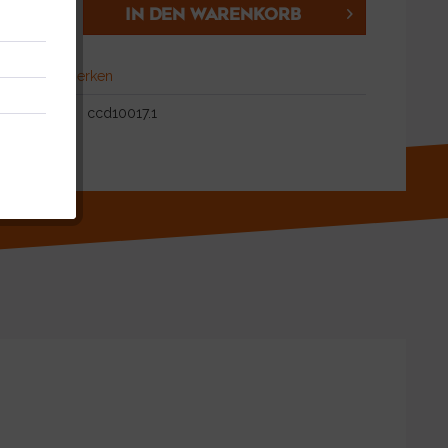
IN DEN
WARENKORB
hen
Merken
ccd10017.1