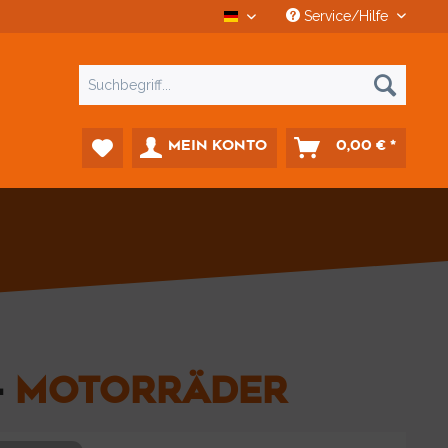
Service/Hilfe
CCD Car-Diagnostics
MEIN KONTO
0,00 € *
-
MOTORRÄDER