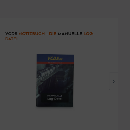
VCDS
NOTIZBUCH
-
DIE
MANUELLE
LOG-
S
DATEI
9,99 € *