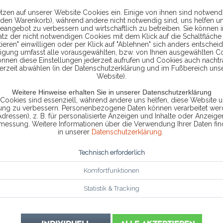
341
tzen auf unserer Website Cookies ein. Einige von ihnen sind notwendi
 den Warenkorb), während andere nicht notwendig sind, uns helfen u
eangebot zu verbessern und wirtschaftlich zu betreiben. Sie können 
atz der nicht notwendigen Cookies mit dem Klick auf die Schaltfläche 
inkl. MwSt.
zzg
ieren" einwilligen oder per Klick auf "Ablehnen" sich anders entscheid
ligung umfasst alle vorausgewählten, bzw. von Ihnen ausgewählten C
önnen diese Einstellungen jederzeit aufrufen und Cookies auch nachtr
erzeit abwählen (in der Datenschutzerklärung und im Fußbereich uns
Website).
Lieferzeit 
Weitere Hinweise erhalten Sie in unserer Datenschutzerklärung
 Cookies sind essenziell, während andere uns helfen, diese Website u
rung zu verbessern. Personenbezogene Daten können verarbeitet werd
Adressen), z. B. für personalisierte Anzeigen und Inhalte oder Anzeig
smessung. Weitere Informationen über die Verwendung Ihrer Daten fin
in unserer
Datenschutzerklärung
.
Vergleic
Technisch erforderlich
Artikel-Nr.:
Komfortfunktionen
Statistik & Tracking