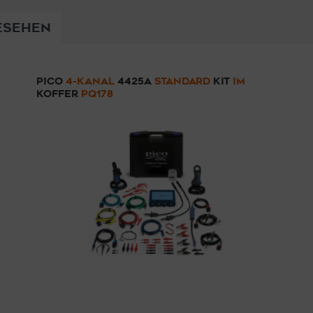
ESEHEN
PICO
4-KANAL
4425A
STANDARD
KIT
IM
KOFFER
PQ178
3.404,59 € *