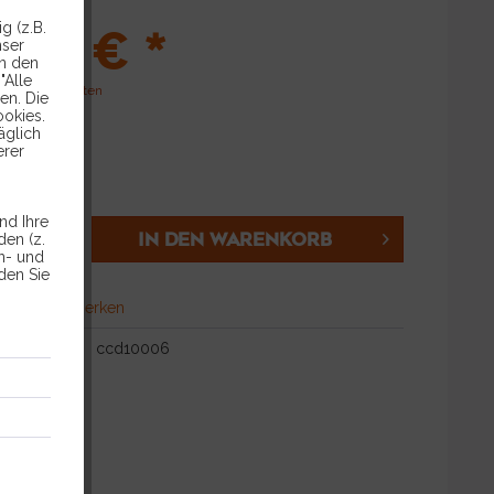
,65 € *
g (z.B.
nser
in den
"Alle
l. Versandkosten
en. Die
ookies.
äglich
erer
ca. 5 Tage
nd Ihre
IN DEN
WARENKORB
en (z.
en- und
den Sie
hen
Merken
ccd10006