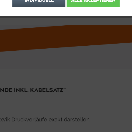
INDIVIDUELL
ALLE AKZEPTIEREN
DE INKL. KABELSATZ"
xvik Druckverläufe exakt darstellen.