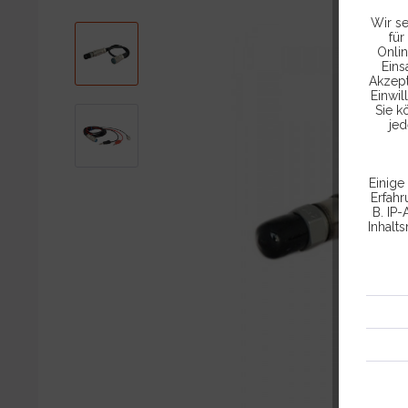
Wir se
für
Onlin
Eins
Akzept
Einwil
Sie k
jed
Einige
Erfah
B. IP-
Inhalt