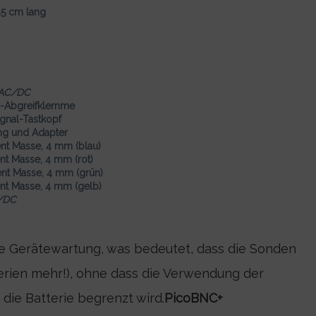
45 cm lang
AC/DC
s-Abgreifklemme
gnal-Tastkopf
ng und Adapter
nt Masse, 4 mm (blau)
t Masse, 4 mm (rot)
nt Masse, 4 mm (grün)
nt Masse, 4 mm (gelb)
/DC
e Gerätewartung, was bedeutet, dass die Sonden
terien mehr!), ohne dass die Verwendung der
ie Batterie begrenzt wird.
PicoBNC+