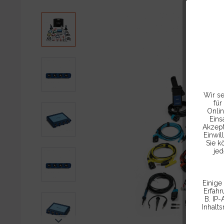
Wir se
für
Onlin
Eins
Akzept
Einwil
Sie k
jed
Einige
Erfah
B. IP-
Inhalt