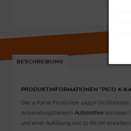
BESCHREIBUNG
PRODUKTINFORMATIONEN "PICO 4-KAN
Das 4-Kanal PicoScope 4425A Oszilloskope is
Anwendungsbereich
Automotive
konzipiert
und einer Auflösung von 12-Bit (im erweiter