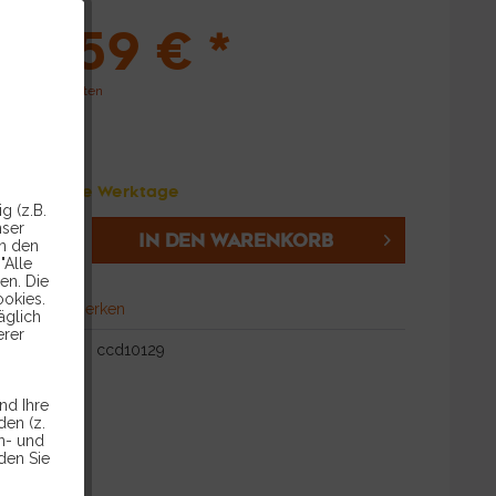
04,59 € *
l. Versandkosten
 Auf Anfrage Werktage
g (z.B.
nser
IN DEN
WARENKORB
in den
"Alle
en. Die
ookies.
hen
Merken
äglich
erer
ccd10129
nd Ihre
en (z.
en- und
den Sie