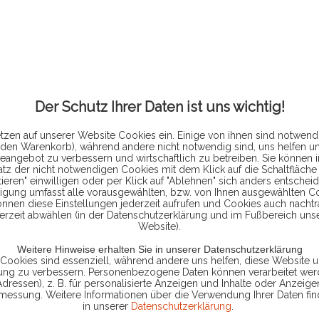
3.4
inkl. MwSt.
zzg
Der Schutz Ihrer Daten ist uns wichtig!
Lieferzeit
tzen auf unserer Website Cookies ein. Einige von ihnen sind notwendi
 den Warenkorb), während andere nicht notwendig sind, uns helfen u
eangebot zu verbessern und wirtschaftlich zu betreiben. Sie können 
atz der nicht notwendigen Cookies mit dem Klick auf die Schaltfläche 
ieren" einwilligen oder per Klick auf "Ablehnen" sich anders entscheid
ligung umfasst alle vorausgewählten, bzw. von Ihnen ausgewählten C
Vergleic
önnen diese Einstellungen jederzeit aufrufen und Cookies auch nachtr
erzeit abwählen (in der Datenschutzerklärung und im Fußbereich uns
Artikel-Nr.:
Website).
Weitere Hinweise erhalten Sie in unserer Datenschutzerklärung
 Cookies sind essenziell, während andere uns helfen, diese Website u
rung zu verbessern. Personenbezogene Daten können verarbeitet werd
Adressen), z. B. für personalisierte Anzeigen und Inhalte oder Anzeig
smessung. Weitere Informationen über die Verwendung Ihrer Daten fin
in unserer
Datenschutzerklärung
.