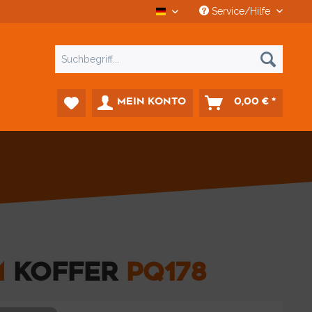
Service/Hilfe
CCD Car-Diagnostics
MEIN KONTO
0,00 € *
M
KOFFER
PQ178