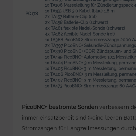
1x TA106 Masseleitung für Zündleitungspack 
1x TA155 USB 3.0 Kabel (blau) 1,8 m
PQ178
2x TA157 Batterie-Clip (rot)
2x TA158 Batterie-Clip (schwarz)
4x TA161 flexible Nadel-Sonde (schwarz)
4x TA162 flexible Nadel-Sonde (rot)
1x TA388 PicoBNC+ Strommesszange 2000 A
2x TA397 PicoBNC+ Sekundär-Zündspannung
1x TA398 PicoBNC+ (COP) Zündspulen- und Si
1x TA499 PicoBNC+ Automotive 10:1 Messleitu
1x TA404 PicoBNC+ 3 m Messleitung, permane
1x TA405 PicoBNC+ 3 m Messleitung, permanen
1x TA406 PicoBNC+ 3 m Messleitung, permane
1x TA407 PicoBNC+ 3 m Messleitung, permane
1x TA473 PicoBNC+ Strommesszange 60 A
AC
PicoBNC+ bestromte Sonden
verbessern di
immer einsatzbereit sind (keine leeren Bat
Stromzangen für Langzeitmessungen durch d