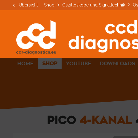
Übersicht
Shop
Oszilloskope und Signaltechnik
Os
HOME
SHOP
YOUTUBE
DOWNLOADS
PICO
4-KANAL