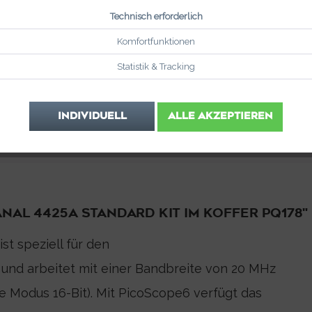
Technisch erforderlich
Komfortfunktionen
Statistik & Tracking
INDIVIDUELL
ALLE AKZEPTIEREN
AL 4425A STANDARD KIT IM KOFFER PQ178"
t speziell für den
 und arbeitet mit einer Bandbreite von 20 MHz
te Modus 16-Bit). Mit PicoScope6 verfügt das