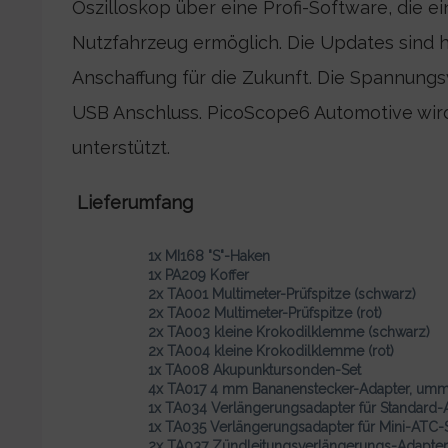
Oszilloskop über eine Profi-Software, die
Nutzfahrzeug ermöglich. Die Updates sind h
Anschaffung für die Zukunft. Die Spannungs
USB Anschluss. PicoScope6 Automotive wir
unterstützt.
Lieferumfang
1x MI168 "S"-Haken
1x PA209 Koffer
2x TA001 Multimeter-Prüfspitze (schwarz)
2x TA002 Multimeter-Prüfspitze (rot)
2x TA003 kleine Krokodilklemme (schwarz)
2x TA004 kleine Krokodilklemme (rot)
1x TA008 Akupunktursonden-Set
4x TA017 4 mm Bananenstecker-Adapter, umman
1x TA034 Verlängerungsadapter für Standard
1x TA035 Verlängerungsadapter für Mini-ATC-
2x TA037 Zündleitungsverlängerungs-Adapter