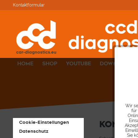
Kontaktformular
HOME
SHOP
YOUTUBE
DOWNLOADS
Wir se
für
Onlin
Eins
KONTAK
Cookie-Einstellungen
Akzept
Einwil
Datenschutz
Sie k