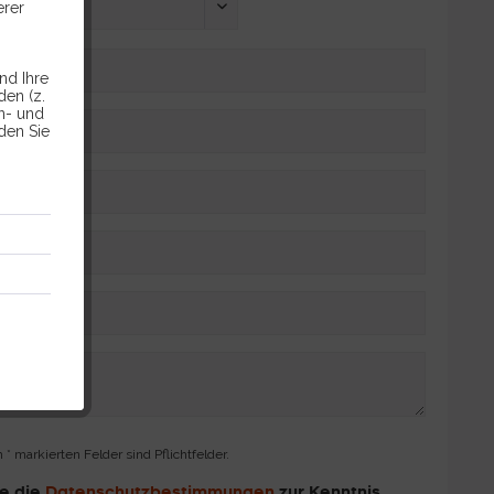
erer
nd Ihre
en (z.
en- und
den Sie
 * markierten Felder sind Pflichtfelder.
be die
Datenschutzbestimmungen
zur Kenntnis