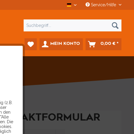
Service/Hilfe
CCD Car-Diagnostics
MEIN KONTO
0,00 € *
g (z.B.
nser
in den
KONTAKTFORMULAR
"Alle
en. Die
ookies.
äglich