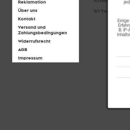
Schreiben Sie uns e
Reklamation
jed
Über uns
Wir freuen uns auf 
Kontakt
Einige
Erfah
Versand und
B. IP-
Zahlungsbedingungen
Inhalt
Widerrufsrecht
AGB
Impressum