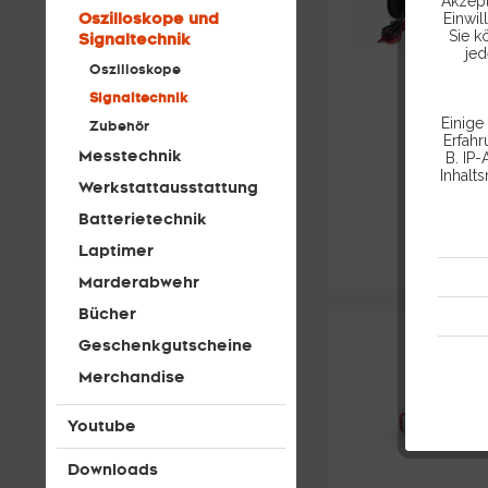
Akzept
Oszilloskope und
Einwil
Sie k
Signaltechnik
jed
Oszilloskope
Signaltechnik
Einige
Zubehör
Erfah
Messtechnik
B. IP-
Inhalt
Werkstattausstattung
Batterietechnik
Laptimer
Marderabwehr
Bücher
Geschenkgutscheine
Merchandise
Youtube
Downloads