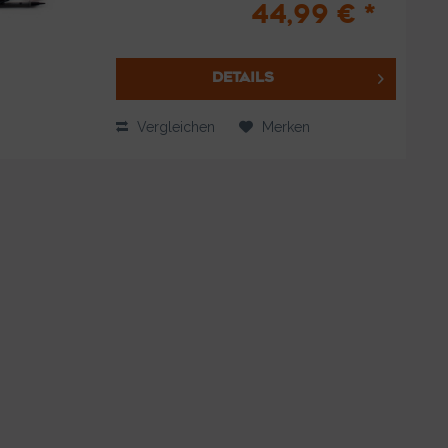
44,99 € *
Umschalten des praktischen Drehschalters
, kann das Zotek ZT219...
DETAILS
Vergleichen
Merken