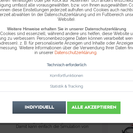
ieren" einwilligen oder per Klick auf "Ablehnen" sich anders entscheid
ligung umfasst alle vorausgewählten, bzw. von Ihnen ausgewählten C
Das ideale Messgerät zum ermitteln von
önnen diese Einstellungen jederzeit aufrufen und Cookies auch nachtr
Spannung(en), Kapazität, Widerstand und
erzeit abwählen (in der Datenschutzerklärung und im Fußbereich uns
Website).
Strom ohne Leitungen oder den
Stromkreis auftrennen zu müssen. Die Uni-
Weitere Hinweise erhalten Sie in unserer Datenschutzerklärung
T Stromzange bietet eine helle
79,00 € *
 Cookies sind essenziell, während andere uns helfen, diese Website u
Hintergrundbeleuchtung, die auch in
rung zu verbessern. Personenbezogene Daten können verarbeitet werd
schlecht...
Adressen), z. B. für personalisierte Anzeigen und Inhalte oder Anzeig
smessung. Weitere Informationen über die Verwendung Ihrer Daten fin
in unserer
Datenschutzerklärung
.
IN DEN
WARENKORB
Technisch erforderlich
Vergleichen
Merken
Komfortfunktionen
Statistik & Tracking
SENSOR
SIMULATOR
INDIVIDUELL
ALLE AKZEPTIEREN
Mithilfe des Sensor Simulator kann
unkompliziert ein Analoges
Spannungssignal bereitgestellt werden.
Damit kann einfach die Simulation von
Sensorwerten generiert werden. Es wird