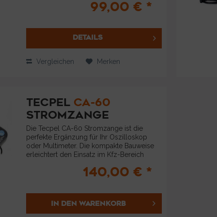
99,00 € *
eine hochpräzise 5V
Spannungsversorgung zum Betrieb der...
DETAILS
Vergleichen
Merken
TECPEL
CA-60
STROMZANGE
Die Tecpel CA-60 Stromzange ist die
perfekte Ergänzung für Ihr Oszilloskop
oder Multimeter. Die kompakte Bauweise
erleichtert den Einsatz im Kfz-Bereich
ebenso wie die Nutzung im Haushalt und
140,00 € *
in der Werkstatt. Mittels der zwei
verbauten...
IN DEN
WARENKORB