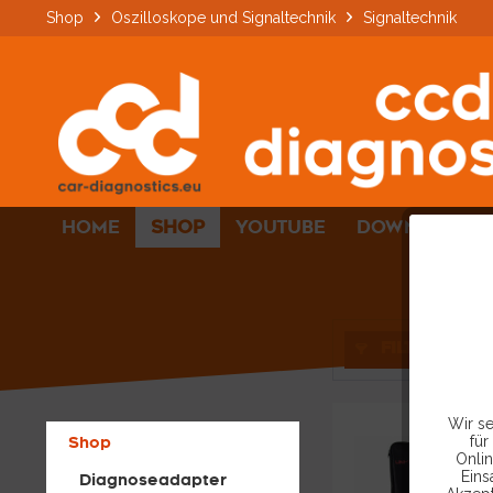
Shop
Oszilloskope und Signaltechnik
Signaltechnik
HOME
SHOP
YOUTUBE
DOWNLOADS
FILTERN
Wir se
für
Shop
Onlin
Eins
Diagnoseadapter