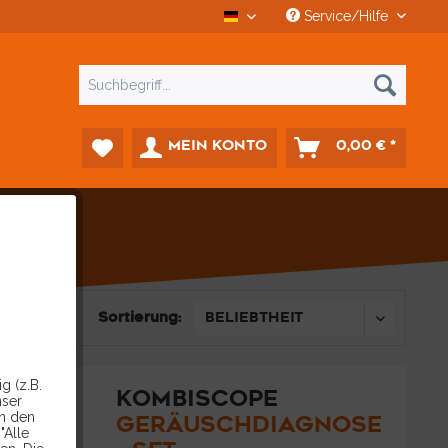
Service/Hilfe
CCD Car-Diagnostics Deutsch
MEIN KONTO
0,00 € *
Sortierung:
g (z.B.
KOMBISCOPE
nser
in den
GERÄUSCHDIAGNOSE
"Alle