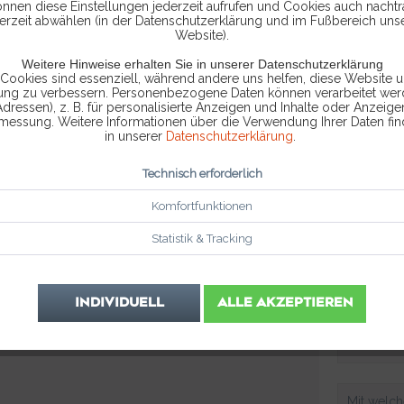
ns nach dem Absenden dieses Formulars innerhalb
önnen diese Einstellungen jederzeit aufrufen und Cookies auch nachtr
erzeit abwählen (in der Datenschutzerklärung und im Fußbereich uns
ückantwort mit einer RMA-Nummer und weiterer
Website).
Weitere Hinweise erhalten Sie in unserer Datenschutzerklärung
e Fehlerbeschreibung ausführlich aus, Sie müssen
 Cookies sind essenziell, während andere uns helfen, diese Website u
rung zu verbessern. Personenbezogene Daten können verarbeitet werd
ehr dem Paket beilegen.
Adressen), z. B. für personalisierte Anzeigen und Inhalte oder Anzeig
smessung. Weitere Informationen über die Verwendung Ihrer Daten fin
in unserer
Datenschutzerklärung
.
Firma (
Technisch erforderlich
Komfortfunktionen
Statistik & Tracking
INDIVIDUELL
ALLE AKZEPTIEREN