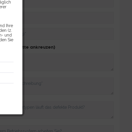
äglich
erer
nd Ihre
en (z.
en- und
den Sie
Wenn ja, bitte ankreuzen)