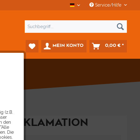
Service/Hilfe
CCD Car-Diagnostics Deutsch
MEIN KONTO
0,00 € *
g (z.B.
nser
REKLAMATION
in den
"Alle
en. Die
ookies.