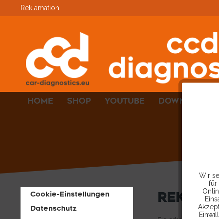
Reklamation
HOME
SHOP
YOUTUBE
DOWNLOADS
Wir se
für
Onlin
REKLAM
Cookie-Einstellungen
Eins
Akzept
Datenschutz
Einwil