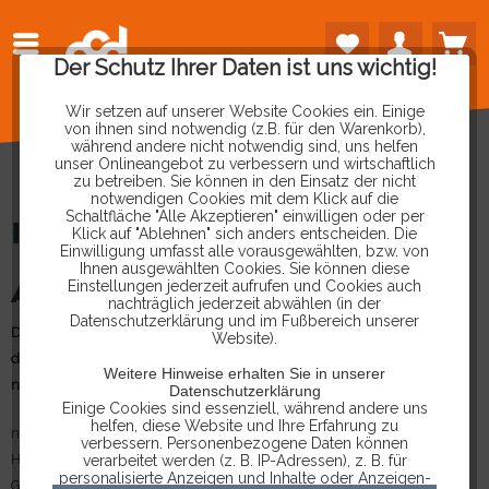
Der Schutz Ihrer Daten ist uns wichtig!
Wir setzen auf unserer Website Cookies ein. Einige
von ihnen sind notwendig (z.B. für den Warenkorb),
während andere nicht notwendig sind, uns helfen
unser Onlineangebot zu verbessern und wirtschaftlich
zu betreiben. Sie können in den Einsatz der nicht
notwendigen Cookies mit dem Klick auf die
Schaltfläche "Alle Akzeptieren" einwilligen oder per
IMPRESSUM
Klick auf "Ablehnen" sich anders entscheiden. Die
Einwilligung umfasst alle vorausgewählten, bzw. von
Ihnen ausgewählten Cookies. Sie können diese
Einstellungen jederzeit aufrufen und Cookies auch
ANGABEN GEMÄSS § 5 TMG
nachträglich jederzeit abwählen (in der
Datenschutzerklärung und im Fußbereich unserer
Diese Seite wird im Auftrag von CCD Car Diagnostics UG betrieben
Website).
durch die nerd_force1 UG gehostet. Die Verantwortlichkeit liegt bei der
Weitere Hinweise erhalten Sie in unserer
nerd_force1 UG.
Datenschutzerklärung
Einige Cookies sind essenziell, während andere uns
helfen, diese Website und Ihre Erfahrung zu
nerd_force1 UG
verbessern. Personenbezogene Daten können
Herner Str. 299
verarbeitet werden (z. B. IP-Adressen), z. B. für
personalisierte Anzeigen und Inhalte oder Anzeigen-
Gebäude B29