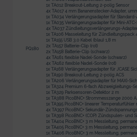
1x TA012 Breakout-Leitung 2-polig Sensor
4x TA017 4 mm Bananenstecker-Adapter, umma
1x TA034 Verlängerungsadapter für Standard
1x TA035 Verlängerungsadapter für Mini-ATC
4x TA037 Zündleitungsverlängerungs-Adapte
1x TA106 Masseleitung für Zündleitungspack 
1x TA155 USB 3.0 Kabel (blau) 1,8 m
2x TA157 Batterie-Clip (rot)
PQ180
2x TA158 Batterie-Clip (schwarz)
4x TA161 flexible Nadel-Sonde (schwarz)
4x TA162 flexible Nadel-Sonde (rot)
1x TA168 Verlängerungsadapter für JCASE Si
1x TA190 Breakout-Leitung 2-polig ACS
1x TA206 Verlängerungsadapter für MAXI-Sic
1x TA324 Premium 6-fach Abzweigleitungs-Se
1x TA329 Parksensoren-Detektor 2 m
1x TA388 PicoBNC+ Strommesszange 2000 A
1x TA395 PicoBNC+ linearer Temperaturfühler
4x TA397 PicoBNC+ Sekundär-Zündspannung
1x TA398 PicoBNC+ (COP) Zündspulen- und Si
1x TA404 PicoBNC+ 3 m Messleitung, permane
1x TA405 PicoBNC+ 3 m Messleitung, permane
1x TA406 PicoBNC+ 3 m Messleitung, permane