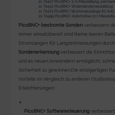
1x TA407 PicoBNC+ 3 m Messleitung, permane
1x TA432 PicoBNC+ Widerstandsmessleitung
1x TA473 PicoBNC+ Strommesszange 60 A
AC
2x TA499 PicoBNC+ Automotive 10:1 Messleit
PicoBNC+ bestromte Sonden
verbessern di
immer einsatzbereit sind (keine leeren Bat
Stromzangen für Langzeitmessungen durch d
Sondenerkennung
verbessert die Einrichtu
und es neuen Anwendern ermöglicht, schnel
Sicherheit zu gewinnen.Die einzigartigen Fu
Vorteile im Vergleich zu anderen Oszillosk
Erleichterungen:
PicoBNC+ Softwaresteuerung
verbessert