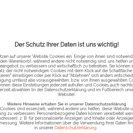
4.4
inkl. MwSt.
zzg
Der Schutz Ihrer Daten ist uns wichtig!
Lieferzeit
tzen auf unserer Website Cookies ein. Einige von ihnen sind notwendi
 den Warenkorb), während andere nicht notwendig sind, uns helfen u
eangebot zu verbessern und wirtschaftlich zu betreiben. Sie können 
atz der nicht notwendigen Cookies mit dem Klick auf die Schaltfläche 
ieren" einwilligen oder per Klick auf "Ablehnen" sich anders entscheid
ligung umfasst alle vorausgewählten, bzw. von Ihnen ausgewählten C
Vergleic
önnen diese Einstellungen jederzeit aufrufen und Cookies auch nachtr
erzeit abwählen (in der Datenschutzerklärung und im Fußbereich uns
Artikel-Nr.:
Website).
Weitere Hinweise erhalten Sie in unserer Datenschutzerklärung
 Cookies sind essenziell, während andere uns helfen, diese Website u
rung zu verbessern. Personenbezogene Daten können verarbeitet werd
Adressen), z. B. für personalisierte Anzeigen und Inhalte oder Anzeig
smessung. Weitere Informationen über die Verwendung Ihrer Daten fin
in unserer
Datenschutzerklärung
.