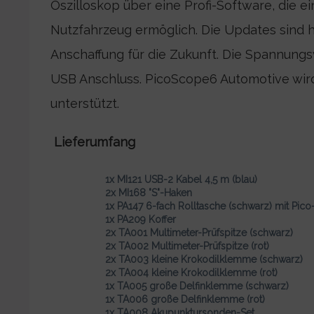
Oszilloskop über eine Profi-Software, die
Nutzfahrzeug ermöglich. Die Updates sind h
Anschaffung für die Zukunft. Die Spannungs
USB Anschluss. PicoScope6 Automotive wir
unterstützt.
Lieferumfang
1x MI121 USB-2 Kabel 4,5 m (blau)
2x MI168 "S"-Haken
1x PA147 6-fach Rolltasche (schwarz) mit Pic
1x PA209 Koffer
2x TA001 Multimeter-Prüfspitze (schwarz)
2x TA002 Multimeter-Prüfspitze (rot)
2x TA003 kleine Krokodilklemme (schwarz)
2x TA004 kleine Krokodilklemme (rot)
1x TA005 große Delfinklemme (schwarz)
1x TA006 große Delfinklemme (rot)
1x TA008 Akupunktursonden-Set