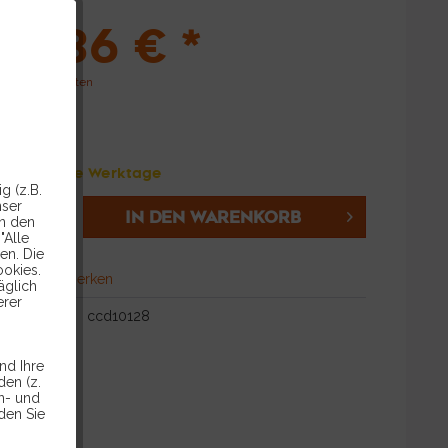
55,36 € *
l. Versandkosten
 Auf Anfrage Werktage
g (z.B.
nser
IN DEN
WARENKORB
in den
"Alle
en. Die
ookies.
hen
Merken
äglich
erer
ccd10128
nd Ihre
en (z.
en- und
den Sie