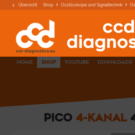
Übersicht
Shop
Oszilloskope und Signaltechnik
Os
HOME
SHOP
YOUTUBE
DOWNLOADS
PICO
4-KANAL