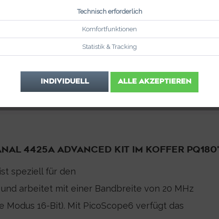
Technisch erforderlich
Komfortfunktionen
Statistik & Tracking
INDIVIDUELL
ALLE AKZEPTIEREN
NAL 4425A ADVANCED KIT IM KOFFER PQ180
t speziell für den
 und arbeitet mit einer Bandbreite von 20 MHz
te Modus 16-Bit). Mit PicoScope6 verfügt das