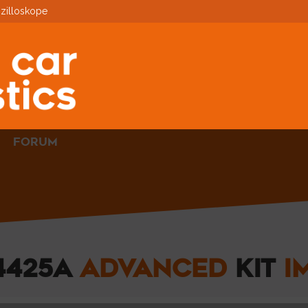
zilloskope
FORUM
4425A
ADVANCED
KIT
I