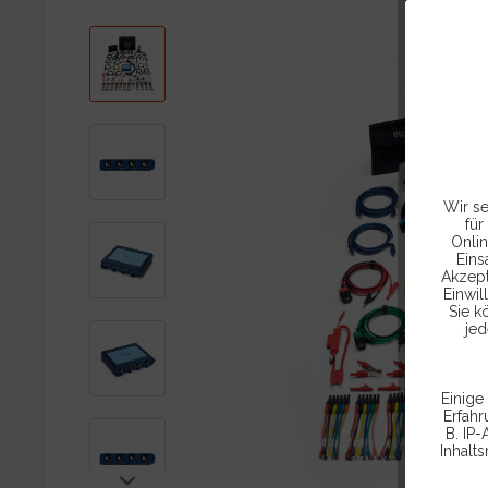
Wir se
für
Onlin
Eins
Akzept
Einwil
Sie k
jed
Einige
Erfah
B. IP-
Inhalt