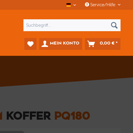
Service/Hilfe
CCD Car-Diagnostics Deutsch
MEIN KONTO
0,00 € *
M
KOFFER
PQ180