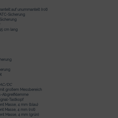
ntelt auf unummantelt (rot)
-ATC-Sicherung
-Sicherung
r
45 cm lang
cherung
herung
t
AC/DC
 mit großem Messbereich
s-Abgreifklemme
gnal-Tastkopf
nt Masse, 4 mm (blau)
nt Masse, 4 mm (rot)
nt Masse, 4 mm (grün)