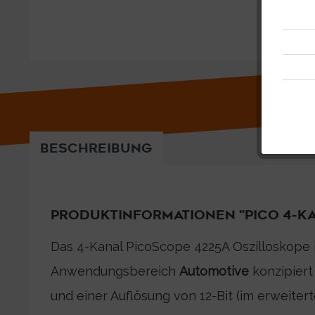
BESCHREIBUNG
PRODUKTINFORMATIONEN "PICO 4-KA
Das 4-Kanal PicoScope 4225A Oszilloskope is
Anwendungsbereich
Automotive
konzipiert
und einer Auflösung von 12-Bit (im erweiter