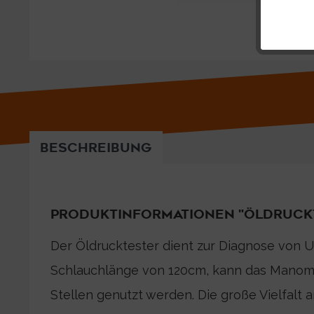
BESCHREIBUNG
PRODUKTINFORMATIONEN "ÖLDRUCK
Der Öldrucktester dient zur Diagnose von U
Schlauchlänge von 120cm, kann das Manom
Stellen genutzt werden. Die große Vielfalt 