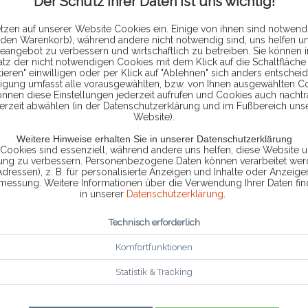
Der Schutz Ihrer Daten ist uns wichtig!
tzen auf unserer Website Cookies ein. Einige von ihnen sind notwendi
Diese
 den Warenkorb), während andere nicht notwendig sind, uns helfen u
eangebot zu verbessern und wirtschaftlich zu betreiben. Sie können 
44,
atz der nicht notwendigen Cookies mit dem Klick auf die Schaltfläche 
ieren" einwilligen oder per Klick auf "Ablehnen" sich anders entscheid
ligung umfasst alle vorausgewählten, bzw. von Ihnen ausgewählten C
inkl. MwSt.
zzg
önnen diese Einstellungen jederzeit aufrufen und Cookies auch nachtr
erzeit abwählen (in der Datenschutzerklärung und im Fußbereich uns
Website).
Weitere Hinweise erhalten Sie in unserer Datenschutzerklärung
 Cookies sind essenziell, während andere uns helfen, diese Website u
Lieferzeit 
rung zu verbessern. Personenbezogene Daten können verarbeitet werd
Adressen), z. B. für personalisierte Anzeigen und Inhalte oder Anzeig
smessung. Weitere Informationen über die Verwendung Ihrer Daten fin
in unserer
Datenschutzerklärung
.
Vergleic
Technisch erforderlich
Artikel-Nr.:
Komfortfunktionen
Statistik & Tracking