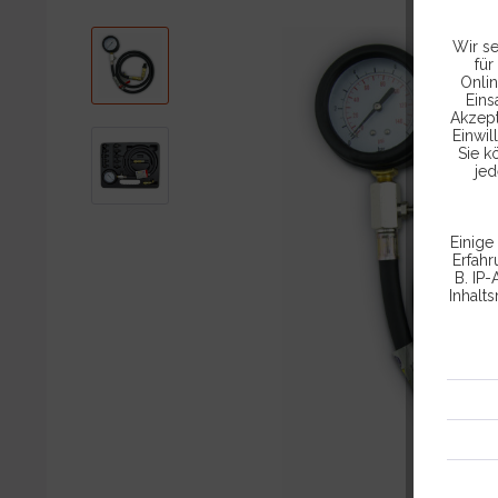
Wir se
für
Onlin
Eins
Akzept
Einwil
Sie k
jed
Einige
Erfah
B. IP-
Inhalt