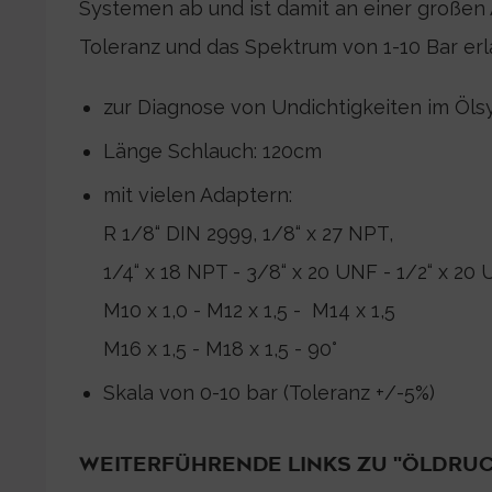
Systemen ab und ist damit an einer großen 
Toleranz und das Spektrum von 1-10 Bar erl
zur Diagnose von Undichtigkeiten im Öl
Länge Schlauch: 120cm
mit vielen Adaptern:
R 1/8“ DIN 2999, 1/8“ x 27 NPT,
1/4“ x 18 NPT - 3/8“ x 20 UNF - 1/2“ x 20
M10 x 1,0 - M12 x 1,5 - M14 x 1,5
M16 x 1,5 - M18 x 1,5 - 90°
Skala von 0-10 bar (Toleranz +/-5%)
WEITERFÜHRENDE LINKS ZU "ÖLDRU