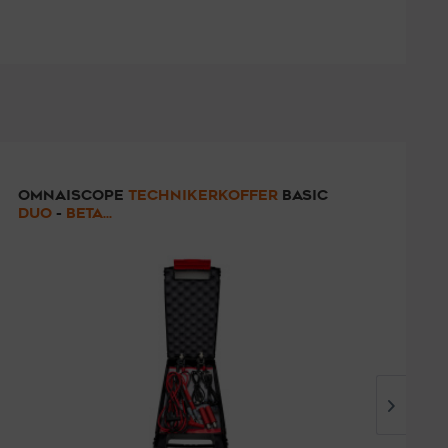
OMNAISCOPE
TECHNIKERKOFFER
BASIC
K
DUO
-
BETA...
B