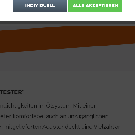
INDIVIDUELL
ALLE AKZEPTIEREN
TESTER"
ndichtigkeiten im Ölsystem. Mit einer
eter komfortabel auch an unzugänglichen
an mitgelieferten Adapter deckt eine Vielzahl an