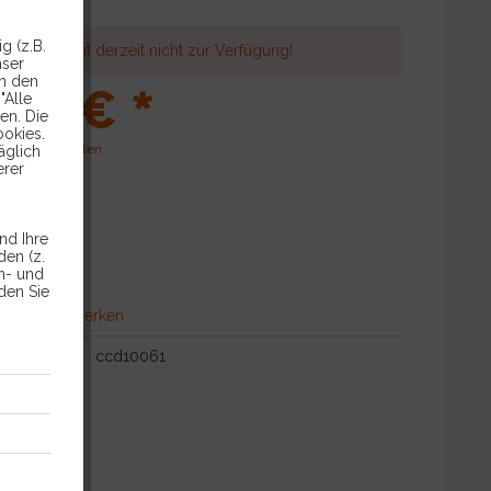
g (z.B.
r Artikel steht derzeit nicht zur Verfügung!
nser
in den
90 € *
"Alle
en. Die
ookies.
l. Versandkosten
äglich
erer
nd Ihre
ca. 5 Tage
en (z.
en- und
den Sie
hen
Merken
ccd10061