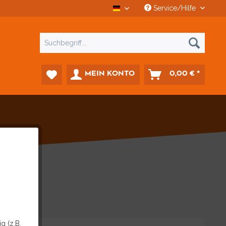
Service/Hilfe
CCD Car-Diagnostics Deutsch
MEIN KONTO
0,00 € *
g (z.B.