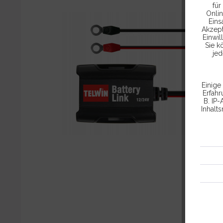
für
Onlin
Eins
Akzept
Einwil
Sie k
jed
Einige
Erfah
B. IP-
Inhalt