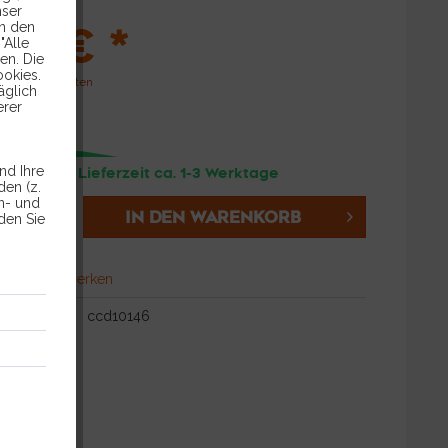
nser
99 € *
in den
"Alle
en. Die
ookies.
l. Versandkosten
äglich
erer
nd Ihre
andfertig, Lieferzeit ca. 1-3 Werktage
en (z.
en- und
IN DEN
WARENKORB
den Sie
hen
Merken
ccd10146