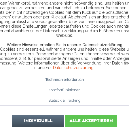
 den Warenkorb), während andere nicht notwendig sind, uns helfen u
39,
eangebot zu verbessern und wirtschaftlich zu betreiben. Sie können 
atz der nicht notwendigen Cookies mit dem Klick auf die Schaltfläche 
ieren" einwilligen oder per Klick auf "Ablehnen" sich anders entscheid
ligung umfasst alle vorausgewählten, bzw. von Ihnen ausgewählten C
inkl. MwSt.
zzg
önnen diese Einstellungen jederzeit aufrufen und Cookies auch nachtr
erzeit abwählen (in der Datenschutzerklärung und im Fußbereich uns
Website).
Weitere Hinweise erhalten Sie in unserer Datenschutzerklärung
 Cookies sind essenziell, während andere uns helfen, diese Website u
Sofort vers
rung zu verbessern. Personenbezogene Daten können verarbeitet werd
Adressen), z. B. für personalisierte Anzeigen und Inhalte oder Anzeig
smessung. Weitere Informationen über die Verwendung Ihrer Daten fin
in unserer
Datenschutzerklärung
.
Technisch erforderlich
Vergleic
Komfortfunktionen
Artikel-Nr.:
Statistik & Tracking
INDIVIDUELL
ALLE AKZEPTIEREN