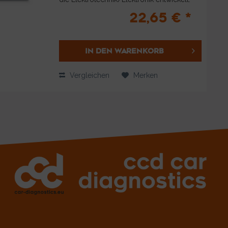
Auf ca. 100 Seiten (alle in Farbe mit vielen
22,65 € *
Fotos, Format DIN A4)...
IN DEN
WARENKORB
Vergleichen
Merken