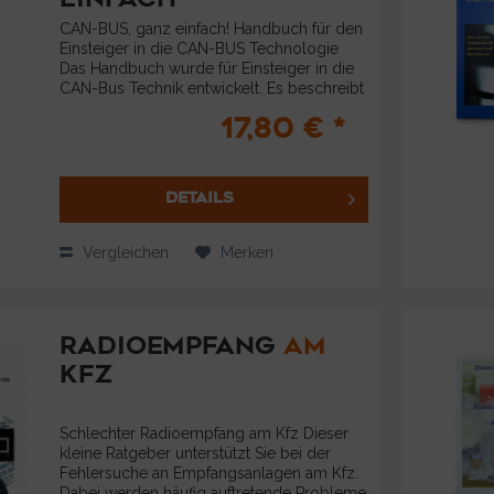
CAN-BUS, ganz einfach! Handbuch für den
Einsteiger in die CAN-BUS Technologie
Das Handbuch wurde für Einsteiger in die
CAN-Bus Technik entwickelt. Es beschreibt
auf einfache Art nur die notwendigsten
17,80 € *
Begriffe und Testmöglichkeiten an...
DETAILS
Vergleichen
Merken
RADIOEMPFANG
AM
KFZ
Schlechter Radioempfang am Kfz Dieser
kleine Ratgeber unterstützt Sie bei der
Fehlersuche an Empfangsanlagen am Kfz.
Dabei werden häufig auftretende Probleme