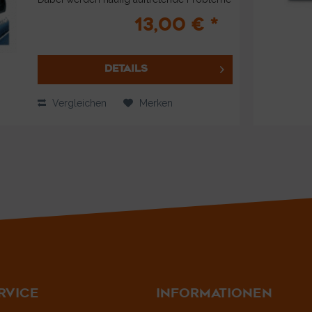
behandelt wie, Empfangsschwächen nach
13,00 € *
einer Umrüstung, Störgeräusche beim...
DETAILS
Vergleichen
Merken
RVICE
INFORMATIONEN