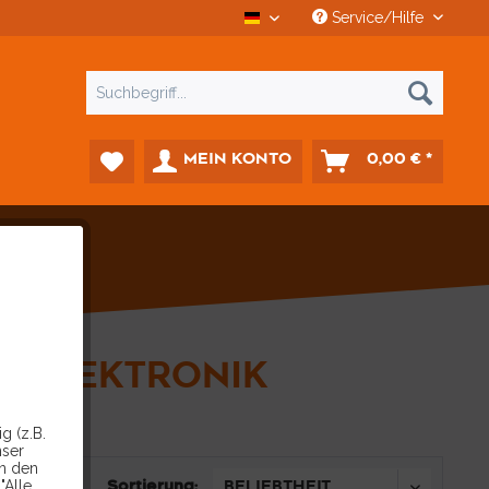
Service/Hilfe
CCD Car-Diagnostics Deutsch
MEIN KONTO
0,00 € *
R
ELEKTRONIK
g (z.B.
nser
in den
Sortierung:
"Alle