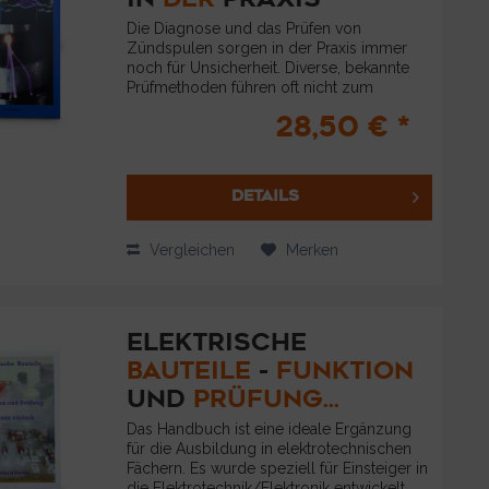
Die Diagnose und das Prüfen von
Zündspulen sorgen in der Praxis immer
noch für Unsicherheit. Diverse, bekannte
Prüfmethoden führen oft nicht zum
gewünschten Ziel und treiben den
28,50 € *
Fachmann in eine zeitaufwändige, sinnlose
und auch...
DETAILS
Vergleichen
Merken
ELEKTRISCHE
BAUTEILE
-
FUNKTION
UND
PRÜFUNG...
Das Handbuch ist eine ideale Ergänzung
für die Ausbildung in elektrotechnischen
Fächern. Es wurde speziell für Einsteiger in
die Elektrotechnik/Elektronik entwickelt.